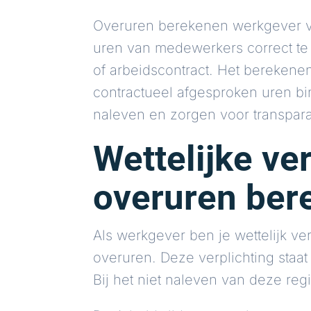
Overuren berekenen werkgever ver
uren van medewerkers correct te r
of arbeidscontract. Het berekene
contractueel afgesproken uren b
naleven en zorgen voor transpar
Wettelijke ve
overuren ber
Als werkgever ben je wettelijk ve
overuren. Deze verplichting staat
Bij het niet naleven van deze regi