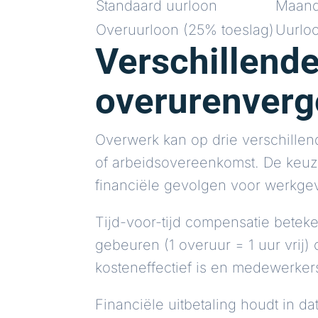
Standaard uurloon
Maands
Overuurloon (25% toeslag)
Uurloo
Verschillend
overurenverg
Overwerk kan op drie verschille
of arbeidsovereenkomst. De keuz
financiële gevolgen voor werkge
Tijd-voor-tijd compensatie beteken
gebeuren (1 overuur = 1 uur vrij) 
kosteneffectief is en medewerkers
Financiële uitbetaling houdt in d