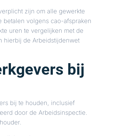
erplicht zijn om alle gewerkte
te betalen volgens cao-afspraken
te uren te vergelijken met de
hierbij de Arbeidstijdenwet
erkgevers bij
rs bij te houden, inclusief
leerd door de Arbeidsinspectie.
thouder.