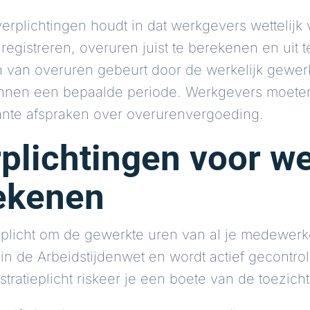
plichtingen houdt in dat werkgevers wettelijk v
egistreren, overuren juist te berekenen en uit 
n van overuren gebeurt door de werkelijk gewerk
innen een bepaalde periode. Werkgevers moeten 
ante afspraken over overurenvergoeding.
rplichtingen voor w
ekenen
rplicht om de gewerkte uren van al je medewerke
 in de Arbeidstijdenwet en wordt actief gecontro
stratieplicht riskeer je een boete van de toezich