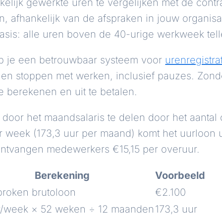
elijk gewerkte uren te vergelijken met de contr
 afhankelijk van de afspraken in jouw organisat
sis: alle uren boven de 40-urige werkweek tell
b je een betrouwbaar systeem voor
urenregistra
stoppen met werken, inclusief pauzes. Zonder a
e berekenen en uit te betalen.
 door het maandsalaris te delen door het aantal
r week (173,3 uur per maand) komt het uurloon u
ontvangen medewerkers €15,15 per overuur.
Berekening
Voorbeeld
proken brutoloon
€2.100
r/week × 52 weken ÷ 12 maanden
173,3 uur