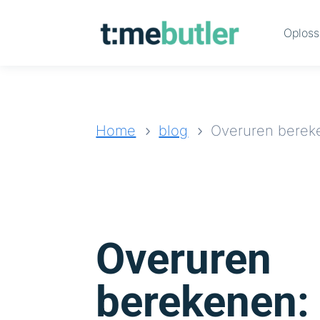
Oploss
Home
blog
Overuren berek
5
5
Overuren
berekenen: