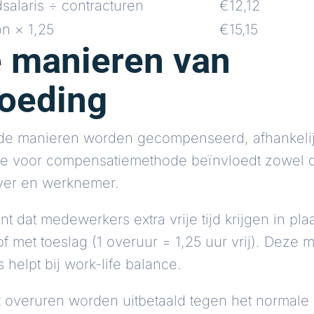
alaris ÷ contracturen
€12,12
n × 1,25
€15,15
e manieren van
oeding
nde manieren worden gecompenseerd, afhankelij
e voor compensatiemethode beïnvloedt zowel de 
ver en werknemer.
t dat medewerkers extra vrije tijd krijgen in pl
of met toeslag (1 overuur = 1,25 uur vrij). Deze
 helpt bij work-life balance.
at overuren worden uitbetaald tegen het normale