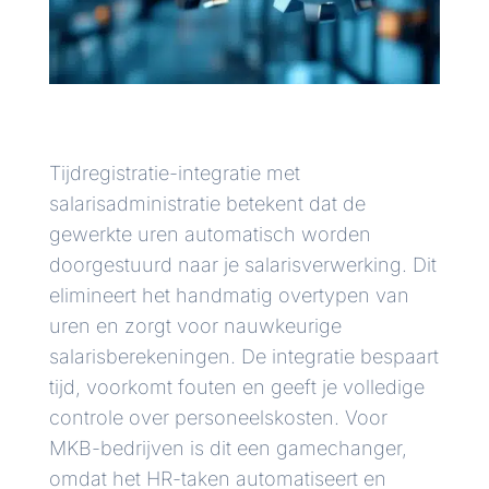
Tijdregistratie-integratie met
salarisadministratie betekent dat de
gewerkte uren automatisch worden
doorgestuurd naar je salarisverwerking. Dit
elimineert het handmatig overtypen van
uren en zorgt voor nauwkeurige
salarisberekeningen. De integratie bespaart
tijd, voorkomt fouten en geeft je volledige
controle over personeelskosten. Voor
MKB-bedrijven is dit een gamechanger,
omdat het HR-taken automatiseert en