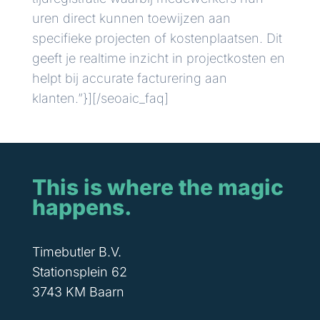
uren direct kunnen toewijzen aan
specifieke projecten of kostenplaatsen. Dit
geeft je realtime inzicht in projectkosten en
helpt bij accurate facturering aan
klanten.”}][/seoaic_faq]
This is where the magic
happens.
Timebutler B.V.
Stationsplein 62
3743 KM Baarn