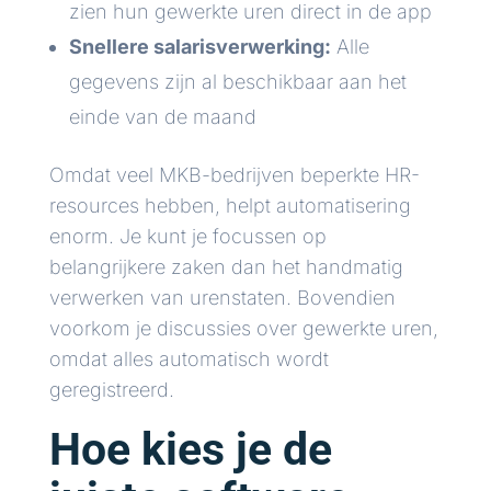
zien hun gewerkte uren direct in de app
Snellere salarisverwerking:
Alle
gegevens zijn al beschikbaar aan het
einde van de maand
Omdat veel MKB-bedrijven beperkte HR-
resources hebben, helpt automatisering
enorm. Je kunt je focussen op
belangrijkere zaken dan het handmatig
verwerken van urenstaten. Bovendien
voorkom je discussies over gewerkte uren,
omdat alles automatisch wordt
geregistreerd.
Hoe kies je de