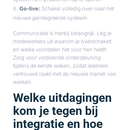
Go-live:
Schakel volledig over naar het
nieuwe geïntegreerde systeem
Communicatie is hierbij belangrijk. Leg je
medewerkers uit waarom je overschakelt
en welke voordelen het voor hen heeft.
Zorg voor voldoende ondersteuning
tijdens de eerste weken, zodat iedereen
vertrouwd raakt met de nieuwe manier van
werken.
Welke uitdagingen
kom je tegen bij
integratie en hoe