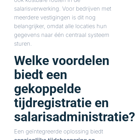
salarisverwerking. Voor bedrijven met
meerdere vestigingen is dit nog
belangrijker, omdat alle locaties hun
gegevens naar één centraal systeem
sturen.
Welke voordelen
biedt een
gekoppelde
tijdregistratie en
salarisadministratie?
Een geïntegreerde oplossing biedt