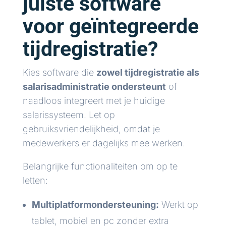
juiste software
voor geïntegreerde
tijdregistratie?
Kies software die
zowel tijdregistratie als
salarisadministratie ondersteunt
of
naadloos integreert met je huidige
salarissysteem. Let op
gebruiksvriendelijkheid, omdat je
medewerkers er dagelijks mee werken.
Belangrijke functionaliteiten om op te
letten:
Multiplatformondersteuning:
Werkt op
tablet, mobiel en pc zonder extra