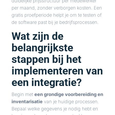
duidelijke prijsstructuur per medewerker
per maand, zonder verborgen kosten. Een
gratis proefperiode helpt je om te testen of
de software past bij je bedrijfsprocessen.
Wat zijn de
belangrijkste
stappen bij het
implementeren van
een integratie?
Begin met
een grondige voorbereiding en
inventarisatie
van je huidige processen.
Bepaal welke gegevens je nodig hebt en