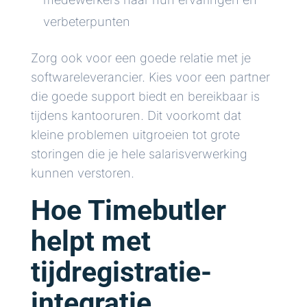
verbeterpunten
Zorg ook voor een goede relatie met je
softwareleverancier. Kies voor een partner
die goede support biedt en bereikbaar is
tijdens kantooruren. Dit voorkomt dat
kleine problemen uitgroeien tot grote
storingen die je hele salarisverwerking
kunnen verstoren.
Hoe Timebutler
helpt met
tijdregistratie-
integratie