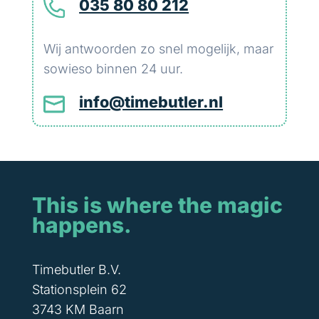
035 80 80 212
Wij antwoorden zo snel mogelijk, maar
sowieso binnen 24 uur.
info@timebutler.nl
This is where the magic
happens.
Timebutler B.V.
Stationsplein 62
3743 KM Baarn