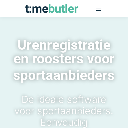
Urenregistratie
en roosters voor
sportaanbieders
De ideale software
voor sportaanbieders.
Eenvoudig