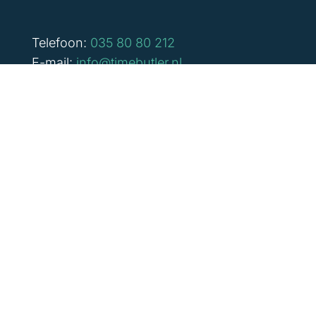
Telefoon:
035 80 80 212
E-mail:
info@timebutler.nl
KvK:
62677381
BTW:
NL8549 13 695 B01
Bank:
NL 03 RABO 0302 0351 09
Onze diensten
Digitale prikklok
Urenregistratie
Rooster maken
Personeelsplanning