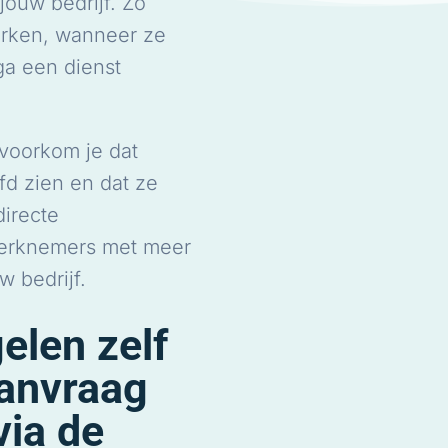
 jouw bedrijf. Zo
rken, wanneer ze
ga een dienst
voorkom je dat
d zien en dat ze
directe
werknemers met meer
w bedrijf.
elen zelf
aanvraag
via de