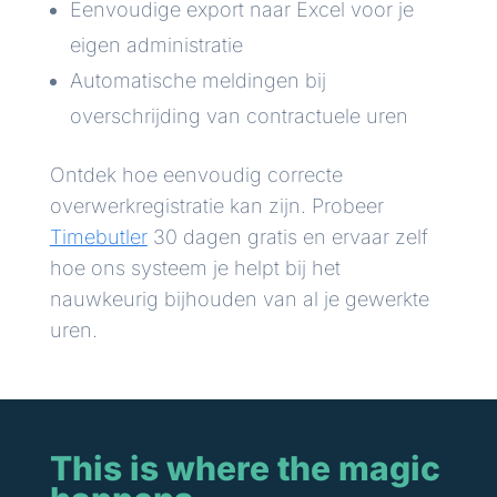
Eenvoudige export naar Excel voor je
eigen administratie
Automatische meldingen bij
overschrijding van contractuele uren
Ontdek hoe eenvoudig correcte
overwerkregistratie kan zijn. Probeer
Timebutler
30 dagen gratis en ervaar zelf
hoe ons systeem je helpt bij het
nauwkeurig bijhouden van al je gewerkte
uren.
This is where the magic