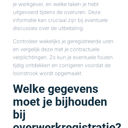
je werkgever, en welke taken je hebt
uitgevoerd tijdens de overuren. Deze
informatie kan cruciaal zijn bij eventuele
discussies over de uitbetaling.
Controleer wekelijks je geregistreerde uren
en vergelijk deze met je contractuele
verplichtingen. Zo kun je eventuele fouten
tijdig ontdekken en corrigeren voordat de
loonstrook wordt opgemaakt.
Welke gegevens
moet je bijhouden
bij
overwerkregistratie?