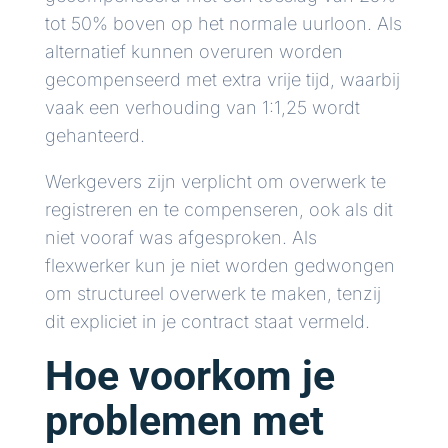
tot 50% boven op het normale uurloon. Als
alternatief kunnen overuren worden
gecompenseerd met extra vrije tijd, waarbij
vaak een verhouding van 1:1,25 wordt
gehanteerd.
Werkgevers zijn verplicht om overwerk te
registreren en te compenseren, ook als dit
niet vooraf was afgesproken. Als
flexwerker kun je niet worden gedwongen
om structureel overwerk te maken, tenzij
dit expliciet in je contract staat vermeld.
Hoe voorkom je
problemen met