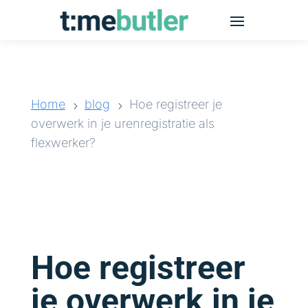
Home
blog
Hoe registreer je
5
5
overwerk in je urenregistratie als
flexwerker?
Hoe registreer
je overwerk in je