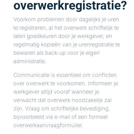
overwerkregistratie?
Voorkom problemen door dagelijks je uren
te registreren, al het overwerk schriftelijk te
laten goedkeuren door je werkgever, en
regelmatig kopieën van je urenregistratie te
bewaren als back-up voor je eigen
administratie.
Communicatie is essentieel om conflicten
over overwerk te voorkomen. Informeer je
werkgever altijd vooraf wanneer je
verwacht dat overwerk noodzakelijk zal
zijn. Vraag om schriftelijke bevestiging,
bijvoorbeeld via e-mail of een formeel
overwerkaanvraagformulier.