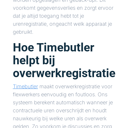
voorkomt gegevensverlies en zorgt ervoor
dat je altijd toegang hebt tot je
urenregistratie, ongeacht welk apparaat je
gebruikt.
Hoe Timebutler
helpt bij
overwerkregistratie
Timebutler
maakt overwerkregistratie voor
flexwerkers eenvoudig en foutloos. Ons
systeem berekent automatisch wanneer je
contractuele uren overschrijdt en houdt
nauwkeurig bij welke uren als overwerk
gelden. Zo voorkom je discussies en zorg