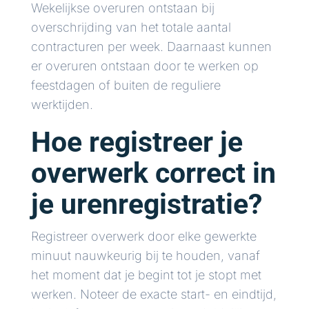
Wekelijkse overuren ontstaan bij
overschrijding van het totale aantal
contracturen per week. Daarnaast kunnen
er overuren ontstaan door te werken op
feestdagen of buiten de reguliere
werktijden.
Hoe registreer je
overwerk correct in
je urenregistratie?
Registreer overwerk door elke gewerkte
minuut nauwkeurig bij te houden, vanaf
het moment dat je begint tot je stopt met
werken. Noteer de exacte start- en eindtijd,