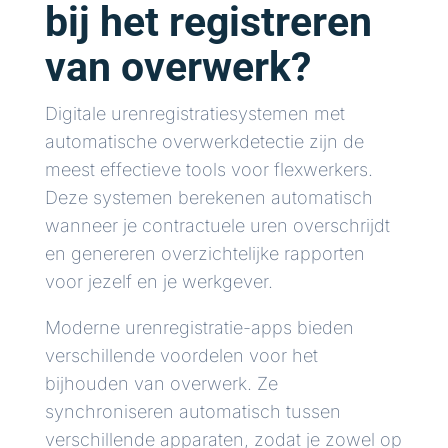
bij het registreren
van overwerk?
Digitale urenregistratiesystemen met
automatische overwerkdetectie zijn de
meest effectieve tools voor flexwerkers.
Deze systemen berekenen automatisch
wanneer je contractuele uren overschrijdt
en genereren overzichtelijke rapporten
voor jezelf en je werkgever.
Moderne urenregistratie-apps bieden
verschillende voordelen voor het
bijhouden van overwerk. Ze
synchroniseren automatisch tussen
verschillende apparaten, zodat je zowel op