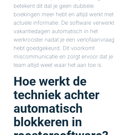
betekent dit dat je geen dubbele
boekingen meer hebt en altijd werkt met
actuele informatie. De software verwerkt
vakantiedagen automatisch in het
werkrooster nadat je een verlofaanvraag
hebt goedgekeurd. Dit voorkomt
miscommunicatie en zorgt ervoor dat je
team altijd weet waar het aan toe is.
Hoe werkt de
techniek achter
automatisch
blokkeren in