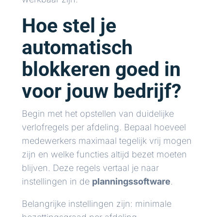
Hoe stel je
automatisch
blokkeren goed in
voor jouw bedrijf?
Begin met het opstellen van duidelijke
verlofregels per afdeling. Bepaal hoeveel
medewerkers maximaal tegelijk vrij mogen
zijn en welke functies altijd bezet moeten
blijven. Deze regels vertaal je naar
instellingen in de
planningssoftware
.
Belangrijke instellingen zijn: minimale