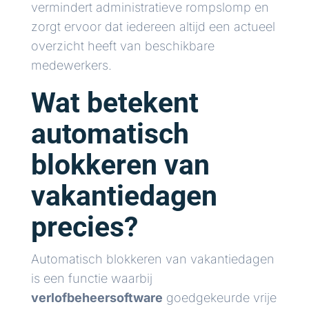
vermindert administratieve rompslomp en
zorgt ervoor dat iedereen altijd een actueel
overzicht heeft van beschikbare
medewerkers.
Wat betekent
automatisch
blokkeren van
vakantiedagen
precies?
Automatisch blokkeren van vakantiedagen
is een functie waarbij
verlofbeheersoftware
goedgekeurde vrije