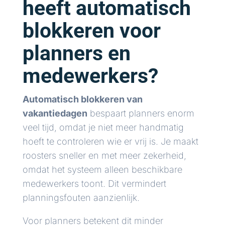
heeft automatisch
blokkeren voor
planners en
medewerkers?
Automatisch blokkeren van
vakantiedagen
bespaart planners enorm
veel tijd, omdat je niet meer handmatig
hoeft te controleren wie er vrij is. Je maakt
roosters sneller en met meer zekerheid,
omdat het systeem alleen beschikbare
medewerkers toont. Dit vermindert
planningsfouten aanzienlijk.
Voor planners betekent dit minder