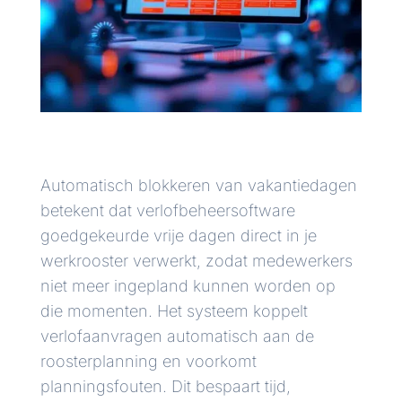
Automatisch blokkeren van vakantiedagen
betekent dat verlofbeheersoftware
goedgekeurde vrije dagen direct in je
werkrooster verwerkt, zodat medewerkers
niet meer ingepland kunnen worden op
die momenten. Het systeem koppelt
verlofaanvragen automatisch aan de
roosterplanning en voorkomt
planningsfouten. Dit bespaart tijd,