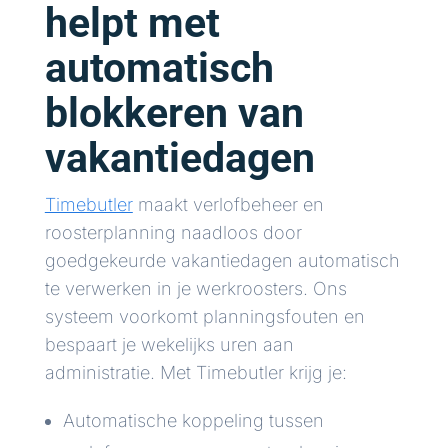
helpt met
automatisch
blokkeren van
vakantiedagen
Timebutler
maakt verlofbeheer en
roosterplanning naadloos door
goedgekeurde vakantiedagen automatisch
te verwerken in je werkroosters. Ons
systeem voorkomt planningsfouten en
bespaart je wekelijks uren aan
administratie. Met Timebutler krijg je:
Automatische koppeling tussen