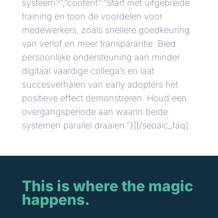
systeem?”,”content”:”Start met uitgebreide
training en toon de voordelen voor
medewerkers, zoals snellere goedkeuring
van verlof en meer transparantie. Bied
persoonlijke ondersteuning aan minder
digitaal vaardige collega’s en laat
succesverhalen van early adopters het
positieve effect demonstreren. Houd een
overgangsperiode aan waarin beide
systemen parallel draaien.”}][/seoaic_faq]
This is where the magic
happens.