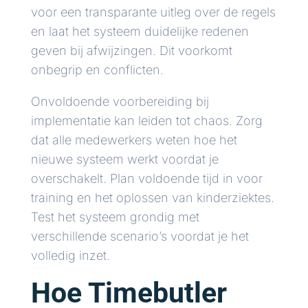
voor een transparante uitleg over de regels
en laat het systeem duidelijke redenen
geven bij afwijzingen. Dit voorkomt
onbegrip en conflicten.
Onvoldoende voorbereiding bij
implementatie kan leiden tot chaos. Zorg
dat alle medewerkers weten hoe het
nieuwe systeem werkt voordat je
overschakelt. Plan voldoende tijd in voor
training en het oplossen van kinderziektes.
Test het systeem grondig met
verschillende scenario’s voordat je het
volledig inzet.
Hoe Timebutler