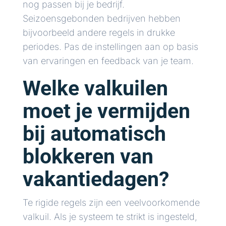
nog passen bij je bedrijf.
Seizoensgebonden bedrijven hebben
bijvoorbeeld andere regels in drukke
periodes. Pas de instellingen aan op basis
van ervaringen en feedback van je team.
Welke valkuilen
moet je vermijden
bij automatisch
blokkeren van
vakantiedagen?
Te rigide regels zijn een veelvoorkomende
valkuil. Als je systeem te strikt is ingesteld,