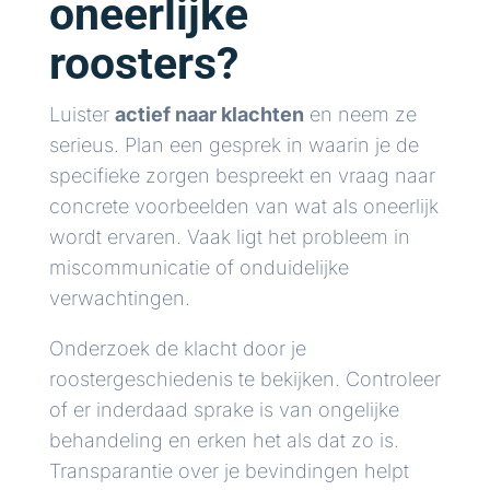
oneerlijke
roosters?
Luister
actief naar klachten
en neem ze
serieus. Plan een gesprek in waarin je de
specifieke zorgen bespreekt en vraag naar
concrete voorbeelden van wat als oneerlijk
wordt ervaren. Vaak ligt het probleem in
miscommunicatie of onduidelijke
verwachtingen.
Onderzoek de klacht door je
roostergeschiedenis te bekijken. Controleer
of er inderdaad sprake is van ongelijke
behandeling en erken het als dat zo is.
Transparantie over je bevindingen helpt