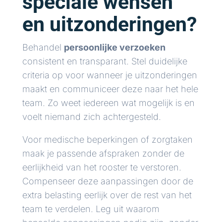
speciale wensen
en uitzonderingen?
Behandel
persoonlijke verzoeken
consistent en transparant. Stel duidelijke
criteria op voor wanneer je uitzonderingen
maakt en communiceer deze naar het hele
team. Zo weet iedereen wat mogelijk is en
voelt niemand zich achtergesteld.
Voor medische beperkingen of zorgtaken
maak je passende afspraken zonder de
eerlijkheid van het rooster te verstoren.
Compenseer deze aanpassingen door de
extra belasting eerlijk over de rest van het
team te verdelen. Leg uit waarom