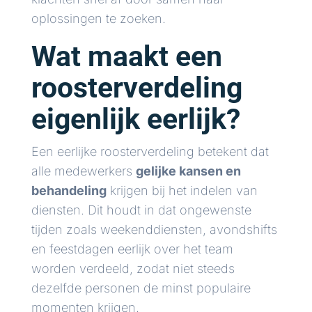
oplossingen te zoeken.
Wat maakt een
roosterverdeling
eigenlijk eerlijk?
Een eerlijke roosterverdeling betekent dat
alle medewerkers
gelijke kansen en
behandeling
krijgen bij het indelen van
diensten. Dit houdt in dat ongewenste
tijden zoals weekenddiensten, avondshifts
en feestdagen eerlijk over het team
worden verdeeld, zodat niet steeds
dezelfde personen de minst populaire
momenten krijgen.