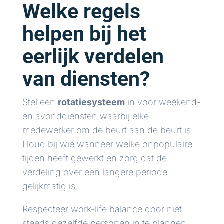
Welke regels
helpen bij het
eerlijk verdelen
van diensten?
Stel een
rotatiesysteem
in voor weekend-
en avonddiensten waarbij elke
medewerker om de beurt aan de beurt is.
Houd bij wie wanneer welke onpopulaire
tijden heeft gewerkt en zorg dat de
verdeling over een langere periode
gelijkmatig is.
Respecteer work-life balance door niet
steeds dezelfde personen in te plannen