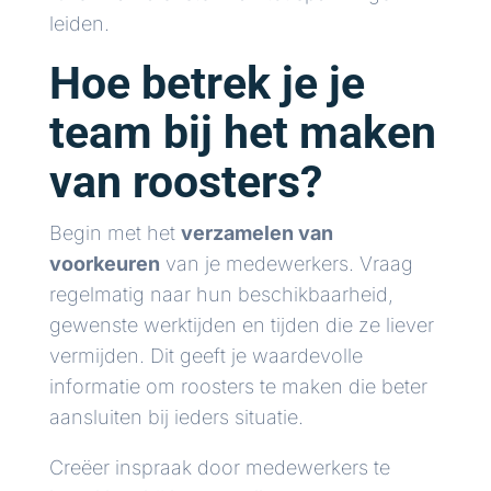
leiden.
Hoe betrek je je
team bij het maken
van roosters?
Begin met het
verzamelen van
voorkeuren
van je medewerkers. Vraag
regelmatig naar hun beschikbaarheid,
gewenste werktijden en tijden die ze liever
vermijden. Dit geeft je waardevolle
informatie om roosters te maken die beter
aansluiten bij ieders situatie.
Creëer inspraak door medewerkers te