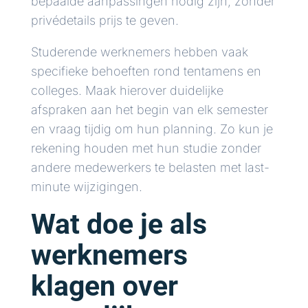
bepaalde aanpassingen nodig zijn, zonder
privédetails prijs te geven.
Studerende werknemers hebben vaak
specifieke behoeften rond tentamens en
colleges. Maak hierover duidelijke
afspraken aan het begin van elk semester
en vraag tijdig om hun planning. Zo kun je
rekening houden met hun studie zonder
andere medewerkers te belasten met last-
minute wijzigingen.
Wat doe je als
werknemers
klagen over