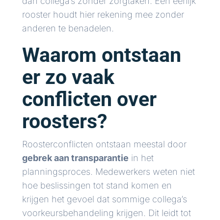
dan collega’s zonder zorgtaken. Een eerlijk
rooster houdt hier rekening mee zonder
anderen te benadelen.
Waarom ontstaan
er zo vaak
conflicten over
roosters?
Roosterconflicten ontstaan meestal door
gebrek aan transparantie
in het
planningsproces. Medewerkers weten niet
hoe beslissingen tot stand komen en
krijgen het gevoel dat sommige collega’s
voorkeursbehandeling krijgen. Dit leidt tot