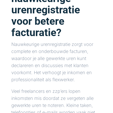
urenregistratie
voor betere
facturatie?
Nauwkeurige urenregistratie zorgt voor
complete en onderbouwde facturen,
waardoor je alle gewerkte uren kunt
declareren en discussies met klanten
voorkomt. Het verhoogt je inkomen en
professionaliteit als flexwerker.
Veel freelancers en zzp’ers lopen
inkomsten mis doordat ze vergeten alle
gewerkte uren te noteren. Kleine taken,
telefoontjes of e-mails worden vaak niet