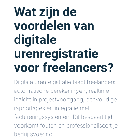
Wat zijn de
voordelen van
digitale
urenregistratie
voor freelancers?
Digitale urenregistratie biedt freelancers
automatische berekeningen, realtime
inzicht in projectvoortgang, eenvoudige
rapportages en integratie met
factureringssystemen. Dit bespaart tijd,
voorkomt fouten en professionaliseert je
bedrijfsvoering.