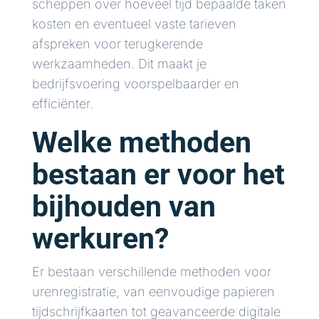
scheppen over hoeveel tijd bepaalde taken
kosten en eventueel vaste tarieven
afspreken voor terugkerende
werkzaamheden. Dit maakt je
bedrijfsvoering voorspelbaarder en
efficiënter.
Welke methoden
bestaan er voor het
bijhouden van
werkuren?
Er bestaan verschillende methoden voor
urenregistratie, van eenvoudige papieren
tijdschrijfkaarten tot geavanceerde digitale