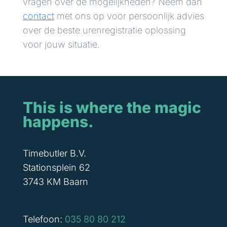
vragen over de mogelijkheden? Neem dan
contact
met ons op voor persoonlijk advies
over de beste urenregistratie oplossing
voor jouw situatie.
This is where the magic
happens.
Timebutler B.V.
Stationsplein 62
3743 KM Baarn
Telefoon:
035 80 80 212