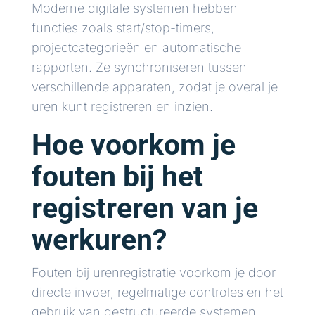
Moderne digitale systemen hebben
functies zoals start/stop-timers,
projectcategorieën en automatische
rapporten. Ze synchroniseren tussen
verschillende apparaten, zodat je overal je
uren kunt registreren en inzien.
Hoe voorkom je
fouten bij het
registreren van je
werkuren?
Fouten bij urenregistratie voorkom je door
directe invoer, regelmatige controles en het
gebruik van gestructureerde systemen.