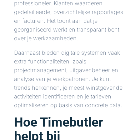
professioneler. Klanten waarderen
gedetailleerde, overzichtelijke rapportages
en facturen. Het toont aan dat je
georganiseerd werkt en transparant bent
over je werkzaamheden.
Daarnaast bieden digitale systemen vaak
extra functionaliteiten, zoals
projectmanagement, uitgavenbeheer en
analyse van je werkpatronen. Je kunt
trends herkennen, je meest winstgevende
activiteiten identificeren en je tarieven
optimaliseren op basis van concrete data.
Hoe Timebutler
helpt bij