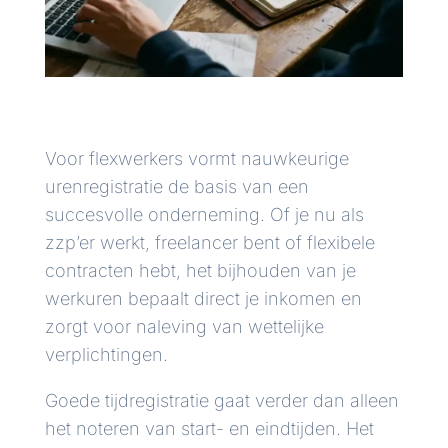
Voor flexwerkers vormt nauwkeurige
urenregistratie de basis van een
succesvolle onderneming. Of je nu als
zzp’er werkt, freelancer bent of flexibele
contracten hebt, het bijhouden van je
werkuren bepaalt direct je inkomen en
zorgt voor naleving van wettelijke
verplichtingen.
Goede tijdregistratie gaat verder dan alleen
het noteren van start- en eindtijden. Het