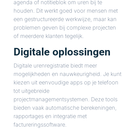
agenda of notitieblok om uren bij te
houden. Dit werkt goed voor mensen met
een gestructureerde werkwijze, maar kan
problemen geven bij complexe projecten
of meerdere klanten tegelijk.
Digitale oplossingen
Digitale urenregistratie biedt meer
mogelijkheden en nauwkeurigheid. Je kunt
kiezen uit eenvoudige apps op je telefoon
tot uitgebreide
projectmanagementsystemen. Deze tools
bieden vaak automatische berekeningen,
rapportages en integratie met
factureringssoftware.