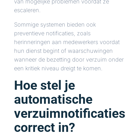
van mogelijke problemen voordat ze
escaleren.
Sommige systemen bieden ook
preventieve notificaties, zoals
herinneringen aan medewerkers voordat
hun dienst begint of waarschuwingen
wanneer de bezetting door verzuim onder
een kritiek niveau dreigt te komen.
Hoe stel je
automatische
verzuimnotificaties
correct in?