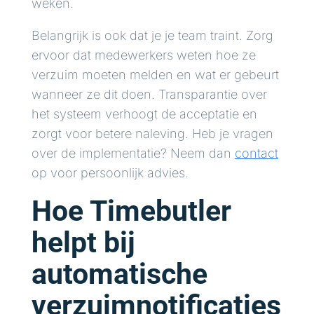
weken.
Belangrijk is ook dat je je team traint. Zorg
ervoor dat medewerkers weten hoe ze
verzuim moeten melden en wat er gebeurt
wanneer ze dit doen. Transparantie over
het systeem verhoogt de acceptatie en
zorgt voor betere naleving. Heb je vragen
over de implementatie? Neem dan
contact
op voor persoonlijk advies.
Hoe Timebutler
helpt bij
automatische
verzuimnotificaties