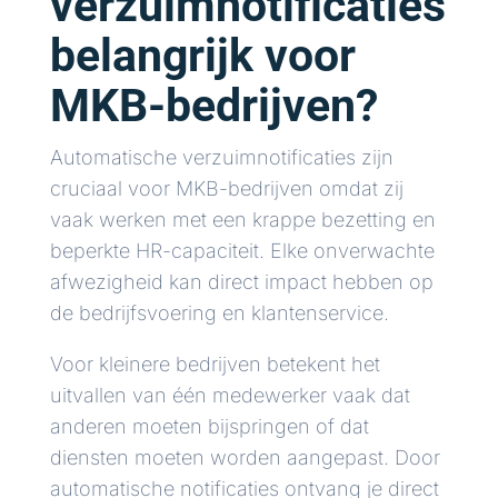
verzuimnotificaties
belangrijk voor
MKB-bedrijven?
Automatische verzuimnotificaties zijn
cruciaal voor MKB-bedrijven omdat zij
vaak werken met een krappe bezetting en
beperkte HR-capaciteit. Elke onverwachte
afwezigheid kan direct impact hebben op
de bedrijfsvoering en klantenservice.
Voor kleinere bedrijven betekent het
uitvallen van één medewerker vaak dat
anderen moeten bijspringen of dat
diensten moeten worden aangepast. Door
automatische notificaties ontvang je direct