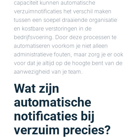
capaciteit kunnen automatische
verzuimnotificaties het verschil maken
tussen een soepel draaiende organisatie
en kostbare verstoringen in de
bedrijfsvoering. Door deze processen te
automatiseren voorkom je niet alleen
administratieve fouten, maar zorg je er ook
voor dat je altijd op de hoogte bent van de
aanwezigheid van je team.
Wat zijn
automatische
notificaties bij
verzuim precies?