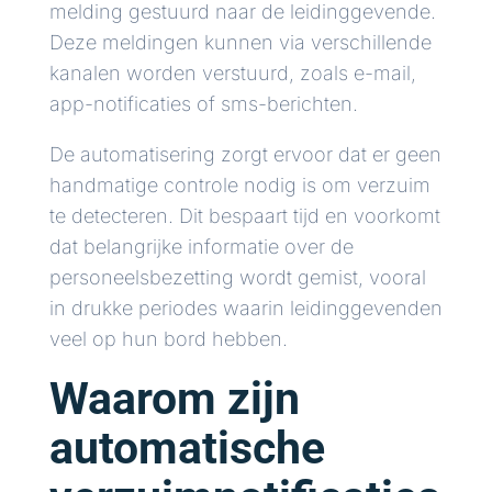
melding gestuurd naar de leidinggevende.
Deze meldingen kunnen via verschillende
kanalen worden verstuurd, zoals e-mail,
app-notificaties of sms-berichten.
De automatisering zorgt ervoor dat er geen
handmatige controle nodig is om verzuim
te detecteren. Dit bespaart tijd en voorkomt
dat belangrijke informatie over de
personeelsbezetting wordt gemist, vooral
in drukke periodes waarin leidinggevenden
veel op hun bord hebben.
Waarom zijn
automatische