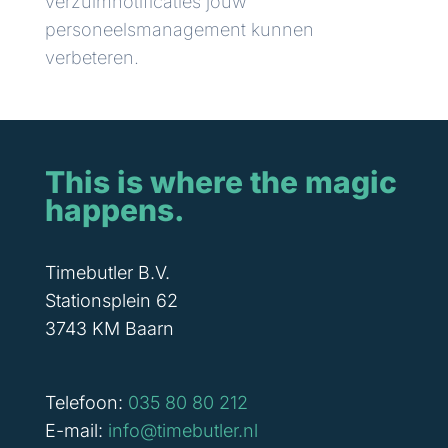
verzuimnotificaties jouw
personeelsmanagement kunnen
verbeteren.
This is where the magic
happens.
Timebutler B.V.
Stationsplein 62
3743 KM Baarn
Telefoon:
035 80 80 212
E-mail:
info@timebutler.nl