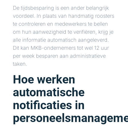
De tijdsbesparing is een ander belangrijk
voordeel. In plaats van handmatig roosters
te controleren en medewerkers te bellen
om hun aanwezigheid te verifiëren, krijg je
alle informatie automatisch aangeleverd.
Dit kan MKB-ondernemers tot wel 12 uur
per week besparen aan administratieve
taken.
Hoe werken
automatische
notificaties in
personeelsmanageme