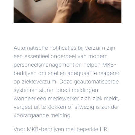
Automatische notificaties bij verzuim zijn
een essentieel onderdeel van modern
personeelsmanagement en helpen MKB-
bedrijven om snel en adequaat te reageren
op ziekteverzuim. Deze geautomatiseerde
systemen sturen direct meldingen
wanneer een medewerker zich ziek meldt,
vergeet uit te klokken of afwezig is zonder
voorafgaande melding.
Voor MKB-bedrijven met beperkte HR-