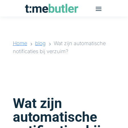
Home
blog
Wat zijn automatische
5
5
notificaties bij verzuim?
Wat zijn
automatische