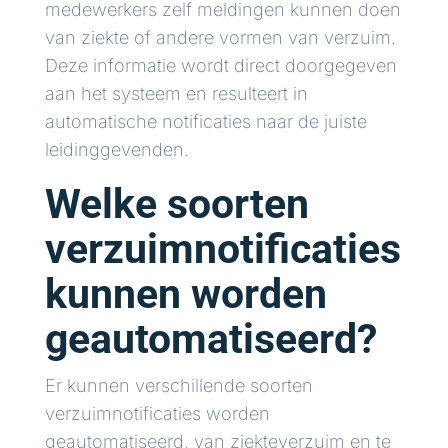
medewerkers zelf meldingen kunnen doen
van ziekte of andere vormen van verzuim.
Deze informatie wordt direct doorgegeven
aan het systeem en resulteert in
automatische notificaties naar de juiste
leidinggevenden.
Welke soorten
verzuimnotificaties
kunnen worden
geautomatiseerd?
Er kunnen verschillende soorten
verzuimnotificaties worden
geautomatiseerd, van ziekteverzuim en te