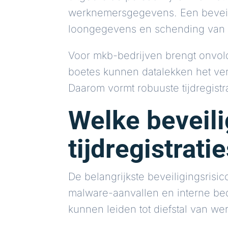
werknemersgegevens. Een beveiligi
loongegevens en schending van 
Voor mkb-bedrijven brengt onvold
boetes kunnen datalekken het ver
Daarom vormt robuuste tijdregist
Welke beveilig
tijdregistrat
De belangrijkste beveiligingsrisic
malware-aanvallen en interne bed
kunnen leiden tot diefstal van 