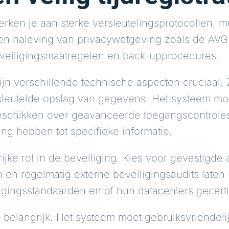
herken je aan sterke versleutelingsprotocollen, mu
en naleving van privacywetgeving zoals de AVG.
beveiligingsmaatregelen en back-upprocedures.
ijn verschillende technische aspecten cruciaal.
leutelde opslag van gegevens. Het systeem mo
eschikken over geavanceerde toegangscontroles
g hebben tot specifieke informatie.
ijke rol in de beveiliging. Kies voor gevestigde 
en regelmatig externe beveiligingsaudits laten u
igingsstandaarden en of hun datacenters gecertif
belangrijk. Het systeem moet gebruiksvriendelij