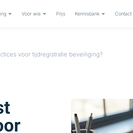
ing
Voor wie
Prijs
Kennisbank
Contact
ctices voor tijdregistratie beveiliging?
st
oor