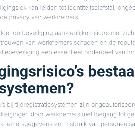
ngslek kan leiden tot identiteitsdiefstal, onge
de privacy van werknemers.
oende beveiliging aanzienlijke risico’s met zic
trouwen van werknemers schaden en de reputati
ratiebeveiliging een essentieel onderdeel van m
ingsrisico’s bestaan
iesystemen?
o’s bij tijdregistratiesystemen zijn ongeautorise
reigingen door werknemers met toegang tot gevo
werknemersgegevens en misbruik van personeelsa