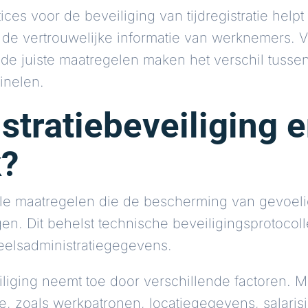
es voor de beveiliging van tijdregistratie helpt
e vertrouwelijke informatie van werknemers. Va
 de juiste maatregelen maken het verschil tusse
inelen.
gistratiebeveiliging
k?
t alle maatregelen die de bescherming van gevo
en. Dit behelst technische beveiligingsprotocol
elsadministratiegegevens.
veiliging neemt toe door verschillende factoren.
ie, zoals werkpatronen, locatiegegevens, salarisi