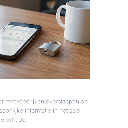
eer mkb-bedrijven overstappen op
nlijke informatie in het spel
le schade.