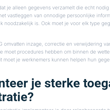
at je alleen gegevens verzamelt die echt nodig 
het vastleggen van onnodige persoonlijke informa
ijk noodzakelijk is. Ook moet je voor elk type ge
omvatten inzage, correctie en verwijdering v
 je moet procedures hebben om binnen de wettel
teit moet je werknemers kunnen helpen hun geg
teer je sterke toe
tratie?