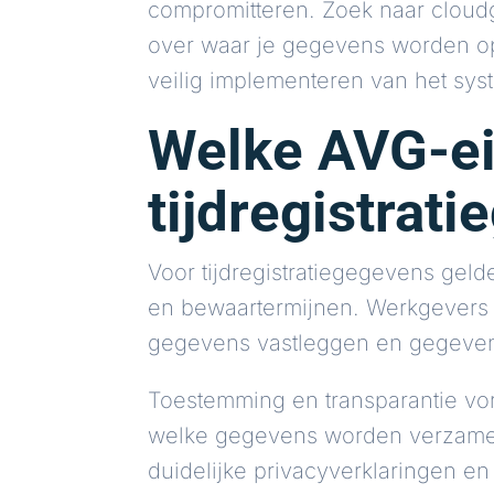
compromitteren. Zoek naar cloud
over waar je gegevens worden opg
veilig implementeren van het sys
Welke AVG-ei
tijdregistrat
Voor tijdregistratiegegevens gel
en bewaartermijnen. Werkgevers 
gegevens vastleggen en gegevens 
Toestemming en transparantie v
welke gegevens worden verzameld
duidelijke privacyverklaringen e