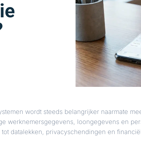
ie
?
iesystemen wordt steeds belangrijker naarmate m
ige werknemersgegevens, loongegevens en persoo
 tot datalekken, privacyschendingen en financië