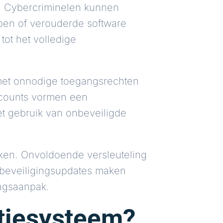
n. Cybercriminelen kunnen
pen of verouderde software
ot het volledige
 met onnodige toegangsrechten
ccounts vormen een
et gebruik van onbeveiligde
ken. Onvoldoende versleuteling
 beveiligingsupdates maken
ingsaanpak.
ratiesysteem?