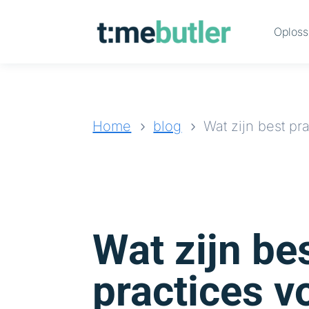
Oploss
Home
blog
Wat zijn best pra
5
5
Wat zijn be
practices v