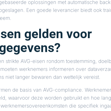
gebaseerde oplossingen met automatische back-u
eslagen. Een goede leverancier biedt ook train
teem.
sen gelden voor
iegegevens?
den strikte AVG-eisen rondom toestemming, doel
moeten werknemers informeren over dataverzam
niet langer bewaren dan wettelijk vereist.
ormen de basis van AVG-compliance. Werknemers
, waarvoor deze worden gebruikt en hoe lang 
n werknemersovereenkomsten die specifiek ingaa