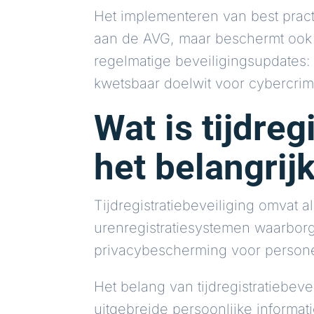
Het implementeren van best practic
aan de AVG, maar beschermt ook d
regelmatige beveiligingsupdates:
kwetsbaar doelwit voor cybercrim
Wat is tijdre
het belangrij
Tijdregistratiebeveiliging omva
urenregistratiesystemen waarborg
privacybescherming voor persone
Het belang van tijdregistratiebe
uitgebreide persoonlijke informat