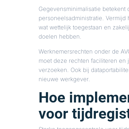
Gegevensminimalisatie betekent d
personeelsadministratie. Vermijd 
wat wettelijk toegestaan en zakel
doelen hebben.
Werknemersrechten onder de AVG 
moet deze rechten faciliteren en
verzoeken. Ook bij dataportabili
nieuwe werkgever.
Hoe implemen
voor tijdregis