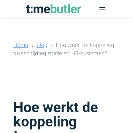
Home
blog
Hoe werkt de koppeling
5
5
tussen tijdregistratie en HR-systemen?
Hoe werkt de
koppeling