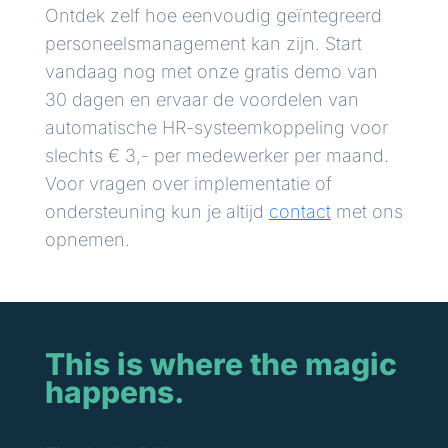
Ontdek zelf hoe eenvoudig geïntegreerd
personeelsmanagement kan zijn. Start
vandaag nog met onze gratis demo van
30 dagen en ervaar de voordelen van
automatische HR-systeemkoppeling voor
slechts € 3,- per medewerker per maand.
Voor vragen over implementatie of
ondersteuning kun je altijd
contact
met ons
opnemen.
This is where the magic
happens.