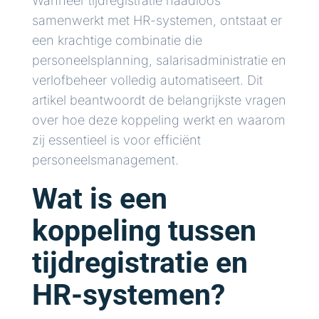
Wanneer tijdregistratie naadloos
samenwerkt met HR-systemen, ontstaat er
een krachtige combinatie die
personeelsplanning, salarisadministratie en
verlofbeheer volledig automatiseert. Dit
artikel beantwoordt de belangrijkste vragen
over hoe deze koppeling werkt en waarom
zij essentieel is voor efficiënt
personeelsmanagement.
Wat is een
koppeling tussen
tijdregistratie en
HR-systemen?