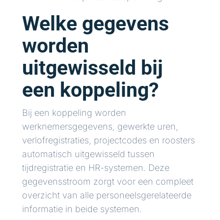
Welke gegevens
worden
uitgewisseld bij
een koppeling?
Bij een koppeling worden
werknemersgegevens, gewerkte uren,
verlofregistraties, projectcodes en roosters
automatisch uitgewisseld tussen
tijdregistratie en HR-systemen. Deze
gegevensstroom zorgt voor een compleet
overzicht van alle personeelsgerelateerde
informatie in beide systemen.