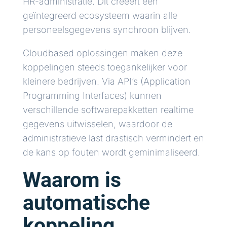
HR-administratie. Dit creëert een
geïntegreerd ecosysteem waarin alle
personeelsgegevens synchroon blijven.
Cloudbased oplossingen maken deze
koppelingen steeds toegankelijker voor
kleinere bedrijven. Via API’s (Application
Programming Interfaces) kunnen
verschillende softwarepakketten realtime
gegevens uitwisselen, waardoor de
administratieve last drastisch vermindert en
de kans op fouten wordt geminimaliseerd.
Waarom is
automatische
koppeling