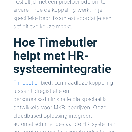
Test altijd met een proefperiode om te
ervaren hoe de koppeling werkt in je
specifieke bedrijfscontext voordat je een
definitieve keuze maakt.
Hoe Timebutler
helpt met HR-
systeemintegratie
Timebutler
biedt een naadloze koppeling
tussen tijdregistratie en
personeelsadministratie die speciaal is
ontwikkeld voor MKB-bedrijven. Onze
cloudbased oplossing integreert
automatisch met bestaande HR-systemen