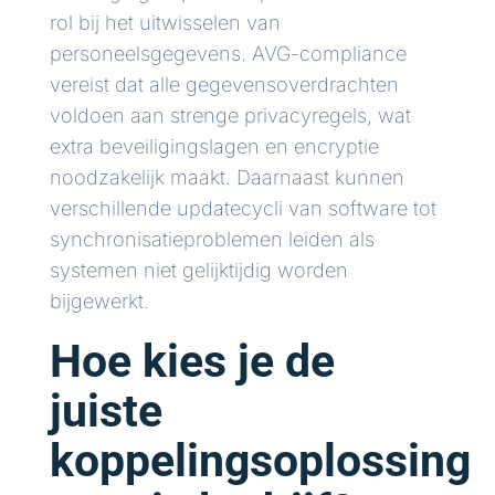
rol bij het uitwisselen van
personeelsgegevens. AVG-compliance
vereist dat alle gegevensoverdrachten
voldoen aan strenge privacyregels, wat
extra beveiligingslagen en encryptie
noodzakelijk maakt. Daarnaast kunnen
verschillende updatecycli van software tot
synchronisatieproblemen leiden als
systemen niet gelijktijdig worden
bijgewerkt.
Hoe kies je de
juiste
koppelingsoplossing