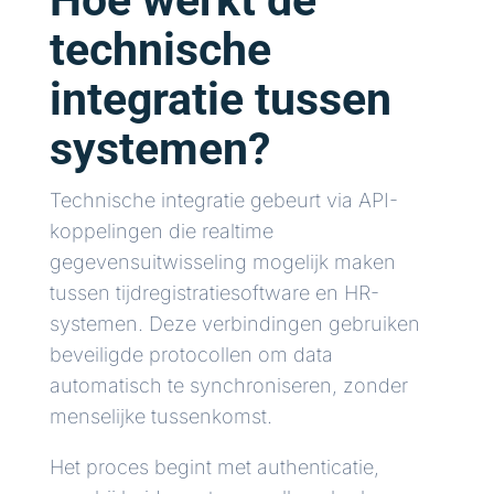
Hoe werkt de
technische
integratie tussen
systemen?
Technische integratie gebeurt via API-
koppelingen die realtime
gegevensuitwisseling mogelijk maken
tussen tijdregistratiesoftware en HR-
systemen. Deze verbindingen gebruiken
beveiligde protocollen om data
automatisch te synchroniseren, zonder
menselijke tussenkomst.
Het proces begint met authenticatie,