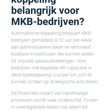
belangrijk voor
MKB-bedrijven?
Automatische koppeling bespaart MKB-
bedrijven gemiddeld 8-12 uur per week
aan administratieve taken en elimineert
kostbare invoerfouten die kunnen leiden
tot onjuiste salarisuitbetalingen. Voor
bedrijven met beperkte HR-capaciteit is
deze tijdsbesparing cruciaal om zich te
kunnen richten op strategische activiteiten.
De financiële impact van handmatige
processen wordt vaak onderschat. Fouten
in urenregistratie leiden niet alleen tot