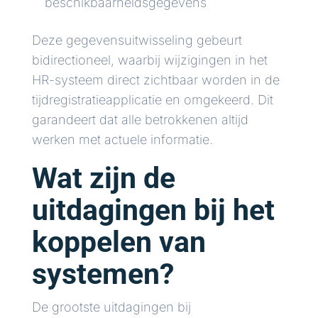
beschikbaarheidsgegevens
Deze gegevensuitwisseling gebeurt
bidirectioneel, waarbij wijzigingen in het
HR-systeem direct zichtbaar worden in de
tijdregistratieapplicatie en omgekeerd. Dit
garandeert dat alle betrokkenen altijd
werken met actuele informatie.
Wat zijn de
uitdagingen bij het
koppelen van
systemen?
De grootste uitdagingen bij