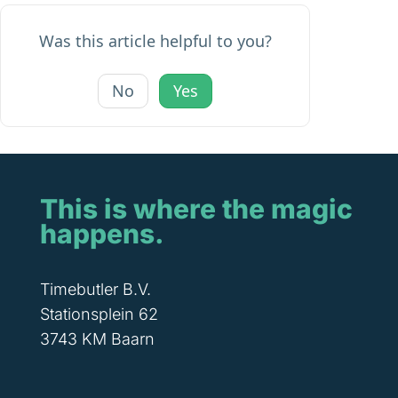
Was this article helpful to you?
No
Yes
This is where the magic
happens.
Timebutler B.V.
Stationsplein 62
3743 KM Baarn