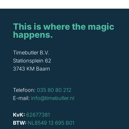
This is where the magic
happens.
Timebutler B.V.
Stationsplein 62
3743 KM Baarn
Telefoon:
035 80 80 212
E-mail:
info@timebutler.nl
KvK:
62677381
BTW:
NL8549 13 695 B01