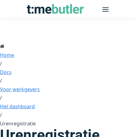
Home
/
Docs
/
Voor werkgevers
/
Het dashboard
/
Urenregistratie
Urenregistratie