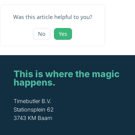
Was this article helpful to you?
No
Yes
This is where the magic
happens.
Timebutler B.V.
Stationsplein 62
3743 KM Baarn