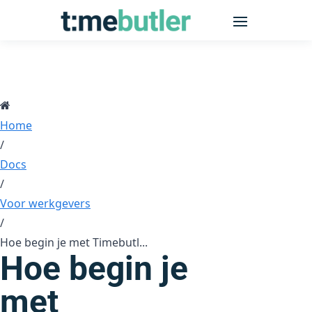
Home
/
Docs
/
Voor werkgevers
/
Hoe begin je met Timebutl...
Hoe begin je
met