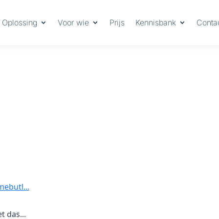
Oplossing
Voor wie
Prijs
Kennisbank
Conta
ebutl...
t das...