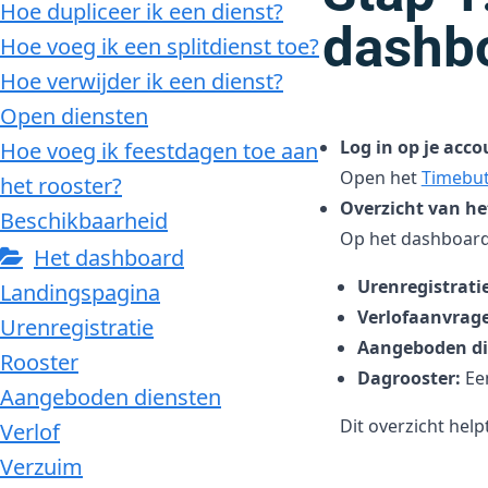
Hoe dupliceer ik een dienst?
dashb
Hoe voeg ik een splitdienst toe?
Hoe verwijder ik een dienst?
Open diensten
Log in op je acco
Hoe voeg ik feestdagen toe aan
Open het
Timebut
het rooster?
Overzicht van h
Beschikbaarheid
Op het dashboard 
Het dashboard
Urenregistratie
Landingspagina
Verlofaanvrag
Urenregistratie
Aangeboden di
Rooster
Dagrooster:
Een
Aangeboden diensten
Dit overzicht help
Verlof
Verzuim