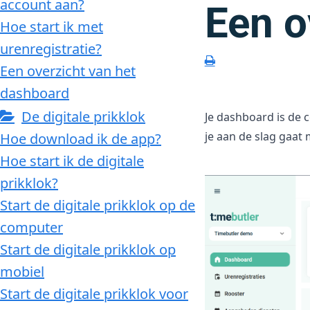
account aan?
Een o
Hoe start ik met
urenregistratie?
Een overzicht van het
dashboard
De digitale prikklok
Je dashboard is de c
je aan de slag gaat
Hoe download ik de app?
Hoe start ik de digitale
prikklok?
Start de digitale prikklok op de
computer
Start de digitale prikklok op
mobiel
Start de digitale prikklok voor