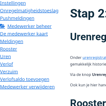
Instellingen
Stap 2
Onregelmatigheidstoeslag
Pushmeldingen
Medewerker beheer
De medewerker kaart
Urenreg
Meldingen
Rooster
Uren
Onder
urenregistra
Verlof
gemakkelijk historie
Verzuim
Via de knop
Urenreg
Verlofsaldo toevoegen
Ook kun je hier han
Medewerker verwijderen
Rooster