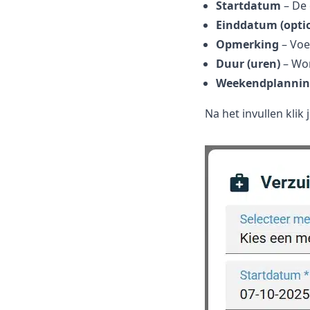
Startdatum
– De 
Einddatum (opti
Opmerking
– Voeg
Duur (uren)
– Wor
Weekendplannin
Na het invullen klik 