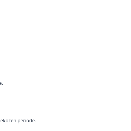
e.
gekozen periode.