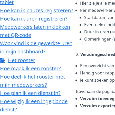
tablet
Hier zie je alle 
Hoe kan ik pauzes registreren?
Per medewerker 
Startdatum van
Hoe kan ik uren registreren?
Eventuele eindd
Medewerkers laten inklokken
Duur in uren (
met QR-code
Opmerkingen (zo
Waar vind ik de gewerkte uren
in mijn dashboard?
2.
Verzuimgeschied
Het rooster
Een overzicht van
Hoe maak ik een rooster?
Handig voor rappo
Hoe deel ik het rooster met
Je kunt zoeken op
mijn medewerkers?
Bovenaan de pagina
Hoe plan ik een dienst in?
Verzuim toevoeg
Hoe wijzig ik een ingeplande
Verzuim exporte
dienst?