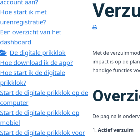
account aan?
Verz
Hoe start ik met
urenregistratie?
Een overzicht van het
dashboard
De digitale prikklok
Met de verzuimmodul
impact is op de pla
Hoe download ik de app?
handige functies voo
Hoe start ik de digitale
prikklok?
Overzi
Start de digitale prikklok op de
computer
Start de digitale prikklok op
De pagina is onderv
mobiel
1.
Actief verzuim
Start de digitale prikklok voor